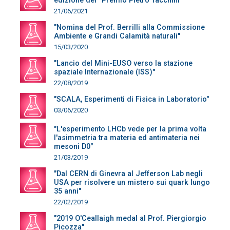
edizione del “Premio Pietro Tacchini""
21/06/2021
"Nomina del Prof. Berrilli alla Commissione
Ambiente e Grandi Calamità naturali"
15/03/2020
"Lancio del Mini-EUSO verso la stazione
spaziale Internazionale (ISS)"
22/08/2019
"SCALA, Esperimenti di Fisica in Laboratorio"
03/06/2020
"L'esperimento LHCb vede per la prima volta
l'asimmetria tra materia ed antimateria nei
mesoni D0"
21/03/2019
"Dal CERN di Ginevra al Jefferson Lab negli
USA per risolvere un mistero sui quark lungo
35 anni"
22/02/2019
"2019 O'Ceallaigh medal al Prof. Piergiorgio
Picozza"