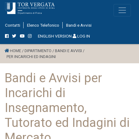
Contatti
Elenco Telefonico
Bandi e Avvisi
ENGLISH VERSION
LOG IN
HOME /
DIPARTIMENTO /
BANDI E AVVISI /
PER INCARICHI ED INDAGINI
Bandi e Avvisi per
Incarichi di
Insegnamento,
Tutorato ed Indagini di
Mercato