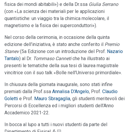
fisica dei mondi abitabili») e della Dr.ssa
Giulia Serrano
(con «La scienza dei materiali per le applicazioni
quantistiche: un viaggio tra la chimica molecolare, il
magnetismo e la fisica dei superconduttori»).
Nel corso della cerimonia, in occasione della quinta
edizione dell’iniziativa, è stato anche conferito il
Premio
Stanev
(5a Edizione con un introduzione del Prof.
Nazario
Tantalo
) al Dr.
Tommaso Canneti
che ha illustrato ai
presenti le tematiche della sua tesi di laurea magistrale
vincitrice con il suo talk «Bolle nell’Universo primordiale».
In chiusura della giornata inaugurale, sono stati infine
premiati dalla Prof.ssa
Annalisa D'Angelo
, Prof.
Claudio
Goletti
e Prof.
Mauro Sbragaglia
, gli studenti meritevoli dei
Percorsi di Eccellenza ed i migliori studenti dell’Anno
Accademico 2021-22.
In bocca al lupo a tutti i nuovi studenti da parte del
Dipartimento di Fisica! 💪🏻