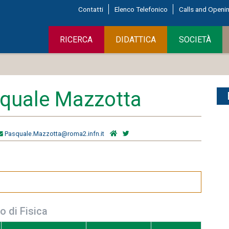
Contatti
Elenco Telefonico
Calls and Openi
RICERCA
DIDATTICA
SOCIETÀ
quale Mazzotta
Pasquale.Mazzotta@roma2.infn.it
o di Fisica