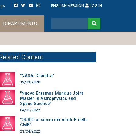
ngs
ENGLISH VERSION
LOG IN
DIPARTIMENTO
Related Content
"NASA-Chandra"
19/03/2020
"Nuovo Erasmus Mundus Joint
Master in Astrophysics and
Space Science"
04/01/2022
"QUBIC a caccia dei modi-B nella
CMB"
21/04/2022