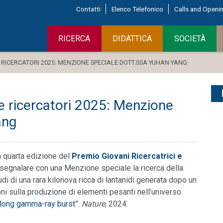
Contatti
Elenco Telefonico
Calls and Openi
RICERCA
DIDATTICA
SOCIETÀ
 RICERCATORI 2025: MENZIONE SPECIALE DOTT.SSA YUHAN YANG
 e ricercatori 2025: Menzione
ang
 quarta edizione del
Premio Giovani Ricercatrici e
i segnalare con una Menzione speciale la ricerca della
tudi di una rara kilonova ricca di lantanidi generata dopo un
 sulla produzione di elementi pesanti nell’universo.
a long gamma-ray burst
”.
Nature
, 2024.