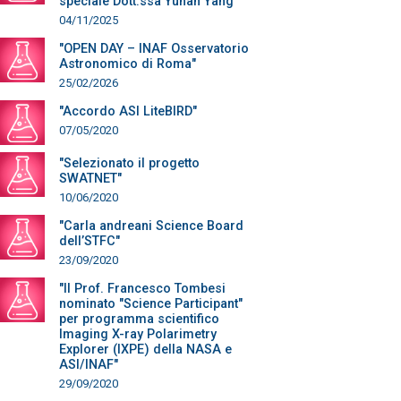
speciale Dott.ssa Yuhan Yang"
04/11/2025
"OPEN DAY – INAF Osservatorio
Astronomico di Roma"
25/02/2026
"Accordo ASI LiteBIRD"
07/05/2020
"Selezionato il progetto
SWATNET"
10/06/2020
"Carla andreani Science Board
dell’STFC"
23/09/2020
"Il Prof. Francesco Tombesi
nominato "Science Participant"
per programma scientifico
Imaging X-ray Polarimetry
Explorer (IXPE) della NASA e
ASI/INAF"
29/09/2020