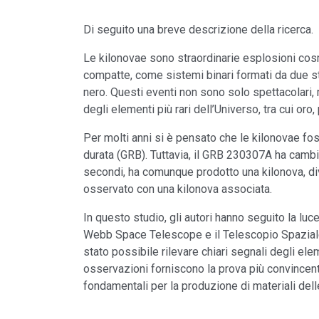
Di seguito una breve descrizione della ricerca.
Le kilonovae sono straordinarie esplosioni cosm
compatte, come sistemi binari formati da due ste
nero. Questi eventi non sono solo spettacolari,
degli elementi più rari dell’Universo, tra cui oro, 
Per molti anni si è pensato che le kilonovae f
durata (GRB). Tuttavia, il GRB 230307A ha camb
secondi, ha comunque prodotto una kilonova, di
osservato con una kilonova associata.
In questo studio, gli autori hanno seguito la l
Webb Space Telescope e il Telescopio Spaziale H
stato possibile rilevare chiari segnali degli ele
osservazioni forniscono la prova più convincen
fondamentali per la produzione di materiali delle