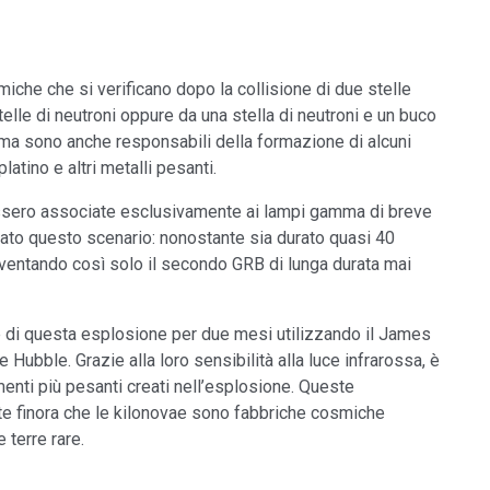
iche che si verificano dopo la collisione di due stelle
lle di neutroni oppure da una stella di neutroni e un buco
 ma sono anche responsabili della formazione di alcuni
platino e altri metalli pesanti.
ossero associate esclusivamente ai lampi gamma di breve
iato questo scenario: nonostante sia durato quasi 40
ventando così solo il secondo GRB di lunga durata mai
uce di questa esplosione per due mesi utilizzando il James
ubble. Grazie alla loro sensibilità alla luce infrarossa, è
menti più pesanti creati nell’esplosione. Queste
te finora che le kilonovae sono fabbriche cosmiche
 terre rare.