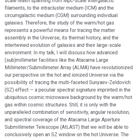
scale realm spanning from Mpc-scale intergalactic
filaments, to the intracluster medium (ICM) and the
circumgalactic medium (CGM) surrounding individual
galaxies. Therefore, the study of the warm/hot gas
represents a powerful means for tracing the matter
assembly in the Universe, its thermal history, and the
intertwined evolution of galaxies and their large-scale
environment. In my talk, I will discuss how advanced
(sub)millimeter facilities like the Atacama Large
Millimeter/Submillimeter Array (ALMA) have revolutionized
our perspective on the hot and ionized Universe via the
possibility of tracing the multi-faceted Sunyaev-Zeldovich
(SZ) effect — a peculiar spectral signature imprinted in the
ubiquitous cosmic microwave background by the warm/hot
gas within cosmic structures. Still, it is only with the
unparalleled combination of sensitivity, angular resolution,
and spectral coverage of the Atacama Large Aperture
Submillimeter Telescope (AtLAST) that we will be able to
conclusively open an SZ window on the hot Universe. The