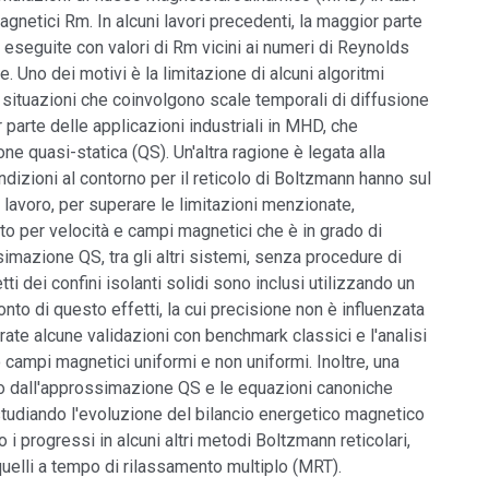
agnetici Rm. In alcuni lavori precedenti, la maggior parte
 eseguite con valori di Rm vicini ai numeri di Reynolds
e. Uno dei motivi è la limitazione di alcuni algoritmi
re situazioni che coinvolgono scale temporali di diffusione
parte delle applicazioni industriali in MHD, che
e quasi-statica (QS). Un'altra ragione è legata alla
dizioni al contorno per il reticolo di Boltzmann hanno sul
lavoro, per superare le limitazioni menzionate,
to per velocità e campi magnetici che è in grado di
imazione QS, tra gli altri sistemi, senza procedure di
ti dei confini isolanti solidi sono inclusi utilizzando un
nto di questo effetti, la cui precisione non è influenzata
ate alcune validazioni con benchmark classici e l'analisi
 campi magnetici uniformi e non uniformi. Inoltre, una
tto dall'approssimazione QS e le equazioni canoniche
studiando l'evoluzione del bilancio energetico magnetico
o i progressi in alcuni altri metodi Boltzmann reticolari,
uelli a tempo di rilassamento multiplo (MRT).