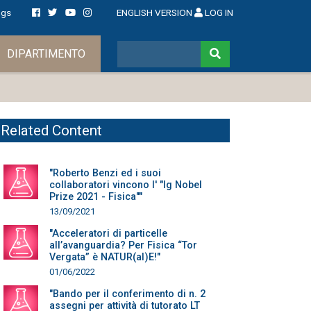
ngs
ENGLISH VERSION
LOG IN
DIPARTIMENTO
Related Content
"Roberto Benzi ed i suoi
collaboratori vincono l' "Ig Nobel
Prize 2021 - Fisica""
13/09/2021
"Acceleratori di particelle
all’avanguardia? Per Fisica “Tor
Vergata” è NATUR(al)E!"
01/06/2022
"Bando per il conferimento di n. 2
assegni per attività di tutorato LT