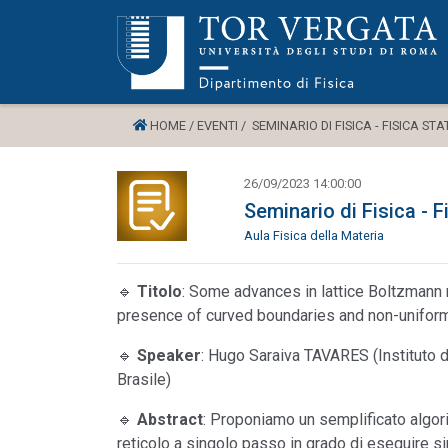
HOME /
EVENTI /
SEMINARIO DI FISICA - FISICA STAT
26/09/2023 14:00:00
Seminario di Fisica - F
Aula Fisica della Materia
🔹
Titolo
: Some advances in lattice Boltzman
presence of curved boundaries and non-uniform
🔹
Speaker
: Hugo Saraiva TAVARES (Instituto d
Brasile)
🔹
Abstract
: Proponiamo un semplificato algor
reticolo a singolo passo in grado di eseguire 