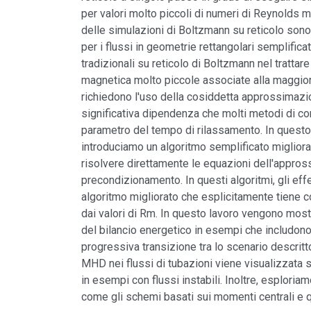
per valori molto piccoli di numeri di Reynolds m
delle simulazioni di Boltzmann su reticolo sono
per i flussi in geometrie rettangolari semplificat
tradizionali su reticolo di Boltzmann nel tratta
magnetica molto piccole associate alla maggior 
richiedono l'uso della cosiddetta approssimazion
significativa dipendenza che molti metodi di con
parametro del tempo di rilassamento. In questo 
introduciamo un algoritmo semplificato migliora
risolvere direttamente le equazioni dell'appross
precondizionamento. In questi algoritmi, gli effet
algoritmo migliorato che esplicitamente tiene co
dai valori di Rm. In questo lavoro vengono mostr
del bilancio energetico in esempi che includono
progressiva transizione tra lo scenario descri
MHD nei flussi di tubazioni viene visualizzata 
in esempi con flussi instabili. Inoltre, esploriam
come gli schemi basati sui momenti centrali e q