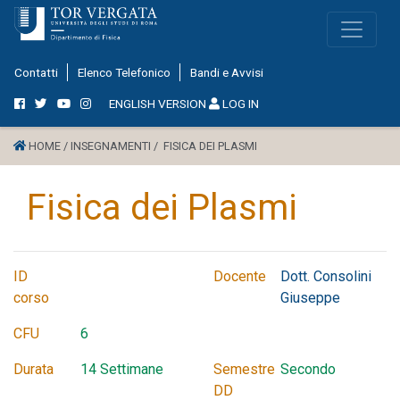
Contatti
Elenco Telefonico
Bandi e Avvisi
ENGLISH VERSION
LOG IN
HOME /
INSEGNAMENTI /
FISICA DEI PLASMI
Fisica dei Plasmi
ID
Docente
Dott. Consolini
corso
Giuseppe
CFU
6
Durata
14 Settimane
Semestre
Secondo
DD