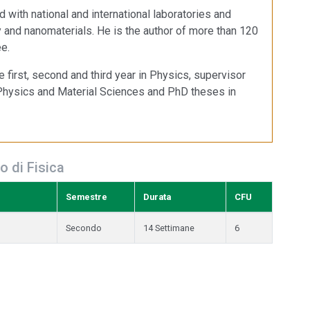
d with national and international laboratories and
y and nanomaterials. He is the author of more than 120
ee.
 first, second and third year in Physics, supervisor
Physics and Material Sciences and PhD theses in
o di Fisica
Semestre
Durata
CFU
Secondo
14 Settimane
6