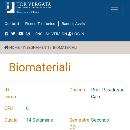
Contatti
Elenco Telefonico
Bandi e Avvisi
ENGLISH VERSION
LOG IN
HOME /
INSEGNAMENTI /
BIOMATERIALI
Biomateriali
ID
Docente
Prof. Paradossi
corso
Gaio
CFU
6
Durata
14 Settimane
Semestre
Secondo
DD