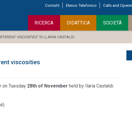
Contatti
Elenco Telefonico
Calls and Openi
RICERCA
DIDATTICA
SOCIETÀ
FFERENT VISCOSITIES" DI LLARIA CASTALDI
rent viscosities
nar on Tuesday
28th of November
held by Ilaria Castaldi.
té)