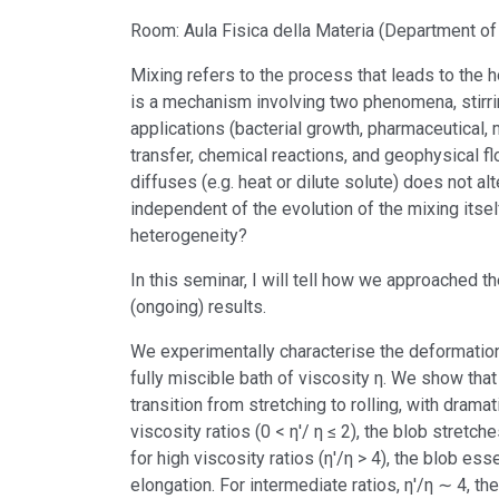
Room: Aula Fisica della Materia (Department o
Mixing refers to the process that leads to the 
is a mechanism involving two phenomena, stirring 
applications (bacterial growth, pharmaceutical,
transfer, chemical reactions, and geophysical f
diffuses (e.g. heat or dilute solute) does not alt
independent of the evolution of the mixing itse
heterogeneity?
In this seminar, I will tell how we approached t
(ongoing) results.
We experimentally characterise the deformation 
fully miscible bath of viscosity η. We show that
transition from stretching to rolling, with dram
viscosity ratios (0 < η'/ η ≤ 2), the blob stretche
for high viscosity ratios (η'/η > 4), the blob esse
elongation. For intermediate ratios, η'/η ∼ 4, 