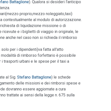
efano Battaglione
). Qualora si desideri l'anticipo
tenza.
inari(mezzo proprio,mezzo noleggiato,taxi)
ta contestualmente al modulo di autorizzazione.
ichiesta di liquidazione missione o di
icevute e i biglietti di viaggio in originale, le
e anche nel caso non si richieda il rimborso
 solo per i dipendenti)va fatta all'atto
a modalità di rimborso forfettario è possibile
 trasporti urbani e le spese per il taxi a
te al Sig.
Stefano Battaglione
) le schede
pagamento delle missioni e dei rimborsi spese e
schede dovranno essere aggiornate a cura
nno trattate ai sensi della legge n. 675 sulla