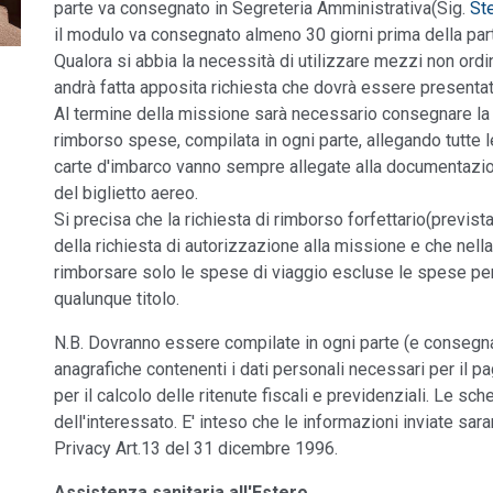
parte va consegnato in Segreteria Amministrativa(Sig.
St
il modulo va consegnato almeno 30 giorni prima della par
Qualora si abbia la necessità di utilizzare mezzi non ord
andrà fatta apposita richiesta che dovrà essere presenta
Al termine della missione sarà necessario consegnare la r
rimborso spese, compilata in ogni parte, allegando tutte le r
carte d'imbarco vanno sempre allegate alla documentazion
del biglietto aereo.
Si precisa che la richiesta di rimborso forfettario(prevista
della richiesta di autorizzazione alla missione e che nell
rimborsare solo le spese di viaggio escluse le spese per i
qualunque titolo.
N.B. Dovranno essere compilate in ogni parte (e consegna
anagrafiche contenenti i dati personali necessari per il 
per il calcolo delle ritenute fiscali e previdenziali. Le 
dell'interessato. E' inteso che le informazioni inviate sara
Privacy Art.13 del 31 dicembre 1996.
Assistenza sanitaria all'Estero