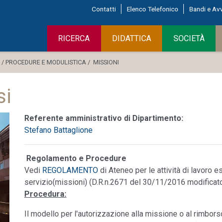
Contatti
Elenco Telefonico
Bandi e Avv
RICERCA
DIDATTICA
SOCIETÀ
 /
PROCEDURE E MODULISTICA /
MISSIONI
si
Referente amministrativo di Dipartimento:
Stefano Battaglione
Regolamento e Procedure
Vedi
REGOLAMENTO
di Ateneo per le attività di lavoro e
servizio(missioni) (D.R.n.2671 del 30/11/2016 modificat
Procedura:
Il modello per l'autorizzazione alla missione o al rimbor