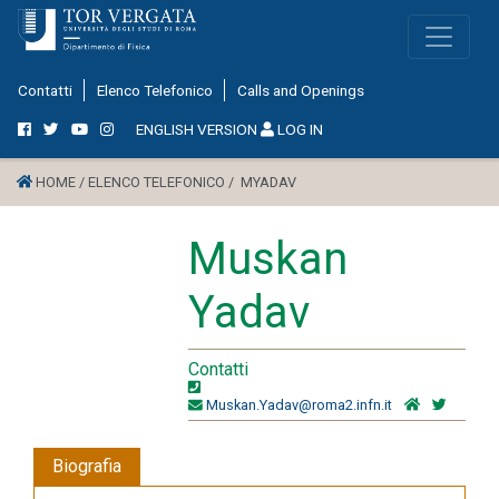
Contatti
Elenco Telefonico
Calls and Openings
ENGLISH VERSION
LOG IN
HOME /
ELENCO TELEFONICO /
MYADAV
Muskan
Yadav
Contatti
Muskan.Yadav@roma2.infn.it
Biografia