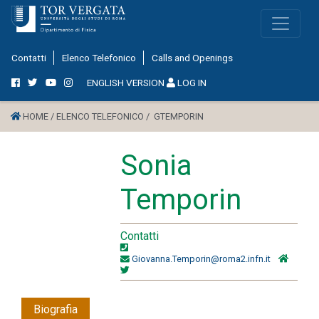
Contatti
Elenco Telefonico
Calls and Openings
ENGLISH VERSION
LOG IN
HOME /
ELENCO TELEFONICO /
GTEMPORIN
Sonia
Temporin
Contatti
Giovanna.Temporin@roma2.infn.it
Biografia