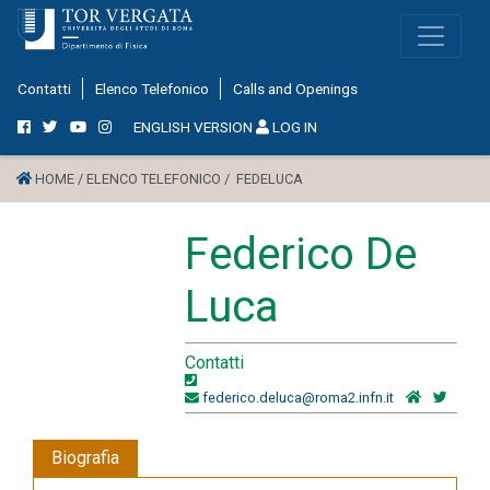
Contatti
Elenco Telefonico
Calls and Openings
ENGLISH VERSION
LOG IN
HOME /
ELENCO TELEFONICO /
FEDELUCA
Federico De
Luca
Contatti
federico.deluca@roma2.infn.it
Biografia