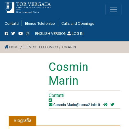
Contatti
Elenco Telefonico
Calls and Openings
ENGLISH VERSION
LOG IN
HOME /
ELENCO TELEFONICO /
CMARIN
Cosmin
Marin
Contatti
Cosmin.Marin@roma2.infn.it
Biografia