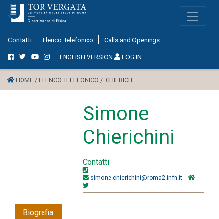
Contatti
Elenco Telefonico
Calls and Openings
ENGLISH VERSION
LOG IN
HOME /
ELENCO TELEFONICO /
CHIERICH
Simone
Chierichini
Contatti
simone.chierichini@roma2.infn.it
Biografia