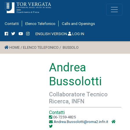
Contatti
Elenco Telefonico
Calls and Openings
ENGLISH VERSION
LOG IN
HOME /
ELENCO TELEFONICO /
BUSSOLO
Andrea
Bussolotti
Collaboratore Tecnico
Ricerca, INFN
Contatti
06-7259-4825
Andrea.Bussolotti@roma2.infn.it