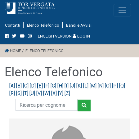
Contatti
Elenco Telefonico
Bandi e Avvisi
ENGLISH VERSION
LOG IN
HOME /
ELENCO TELEFONICO
Elenco Telefonico
[A]
[B]
[C]
[D]
[E]
[F]
[G]
[H]
[I]
[J]
[K]
[L]
[M]
[N]
[O]
[P]
[Q]
[R]
[S]
[T]
[U]
[V]
[W]
[X]
[Y]
[Z]